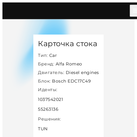
Главная
/
Каталог
/
Car
/
Alfa Romeo
/
Diesel
/
Bosch Edc17c49
/
18482
Карточка стока
Тип:
Car
Бренд:
Alfa Romeo
Двигатель:
Diesel engines
Блок:
Bosch EDC17C49
Иденты:
1037542021
55263136
Решения:
TUN