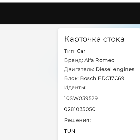
Edc17c69
/
26274
Карточка стока
Тип:
Car
Бренд:
Alfa Romeo
Двигатель:
Diesel engines
Блок:
Bosch EDC17C69
Иденты:
10SW039529
0281035050
Решения:
TUN