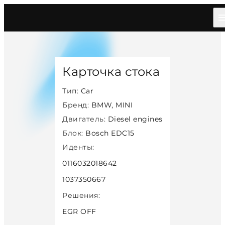
Главная
/
Каталог
/
Car
/
Bmw Mini
/
Diesel
/
Bosch Edc15
/
17016
Карточка стока
Тип:
Car
Бренд:
BMW, MINI
Двигатель:
Diesel engines
Блок:
Bosch EDC15
Иденты:
0116032018642
1037350667
Решения:
EGR OFF