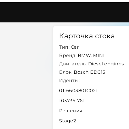
dc15
/
28103
Карточка стока
Тип:
Car
Бренд:
BMW, MINI
Двигатель:
Diesel engines
Блок:
Bosch EDC15
Иденты:
0116603801C021
1037351761
Решения:
Stage2