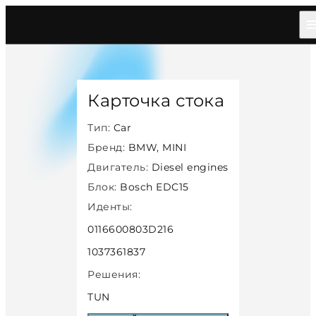
Главная
/
Каталог
/
Car
/
Bmw Mini
/
Diesel
/
Bosch Edc15
/
28106
Карточка стока
Тип:
Car
Бренд:
BMW, MINI
Двигатель:
Diesel engines
Блок:
Bosch EDC15
Иденты:
0116600803D216
1037361837
Решения:
TUN