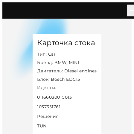
Главная
/
Каталог
/
Car
/
Bmw Mini
/
Diesel
/
Bosch Edc15
/
28128
Карточка стока
Тип:
Car
Бренд:
BMW, MINI
Двигатель:
Diesel engines
Блок:
Bosch EDC15
Иденты:
0116603001C013
1037351761
Решения:
TUN