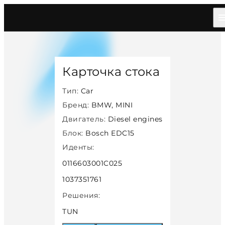
Главная
/
Каталог
/
Car
/
Bmw Mini
/
Diesel
/
Bosch Edc15
/
31891
Карточка стока
Тип:
Car
Бренд:
BMW, MINI
Двигатель:
Diesel engines
Блок:
Bosch EDC15
Иденты:
0116603001C025
1037351761
Решения:
TUN