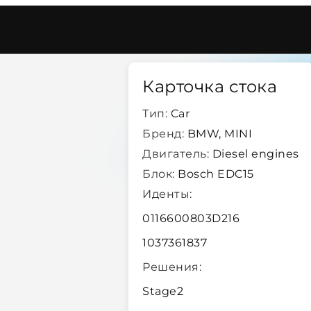
dc15
/
32913
Карточка стока
Тип:
Car
Бренд:
BMW, MINI
Двигатель:
Diesel engines
Блок:
Bosch EDC15
Иденты:
0116600803D216
1037361837
Решения:
Stage2