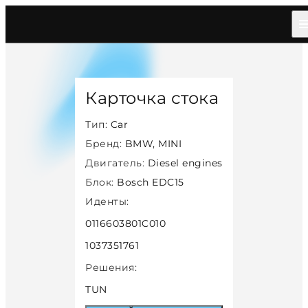
Главная
/
Каталог
/
Car
/
Bmw Mini
/
Diesel
/
Bosch Edc15
/
35748
Карточка стока
Тип:
Car
Бренд:
BMW, MINI
Двигатель:
Diesel engines
Блок:
Bosch EDC15
Иденты:
0116603801C010
1037351761
Решения:
TUN