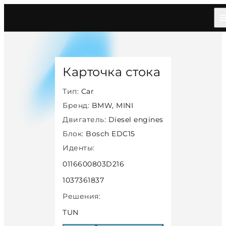
Главная
/
Каталог
/
Car
/
Bmw Mini
/
Diesel
/
Bosch Edc15
/
35750
Карточка стока
Тип:
Car
Бренд:
BMW, MINI
Двигатель:
Diesel engines
Блок:
Bosch EDC15
Иденты:
0116600803D216
1037361837
Решения:
TUN