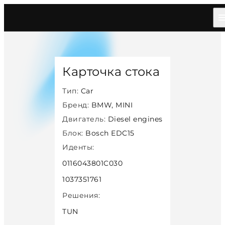
Главная
/
Каталог
/
Car
/
Bmw Mini
/
Diesel
/
Bosch Edc15
/
38967
Карточка стока
Тип:
Car
Бренд:
BMW, MINI
Двигатель:
Diesel engines
Блок:
Bosch EDC15
Иденты:
0116043801C030
1037351761
Решения:
TUN