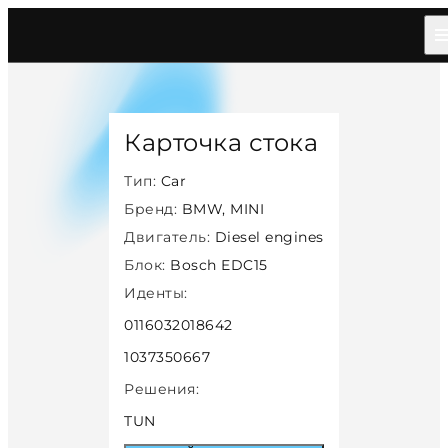
Главная
/
Каталог
/
Car
/
Bmw Mini
/
Diesel
/
Bosch Edc15
/
38971
Карточка стока
Тип:
Car
Бренд:
BMW, MINI
Двигатель:
Diesel engines
Блок:
Bosch EDC15
Иденты:
0116032018642
1037350667
Решения:
TUN