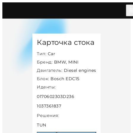
Главная
/
Каталог
/
Car
/
Bmw Mini
/
Diesel
/
Bosch Edc15
/
39208
Карточка стока
Тип:
Car
Бренд:
BMW, MINI
Двигатель:
Diesel engines
Блок:
Bosch EDC15
Иденты:
0170602303D236
1037361837
Решения:
TUN