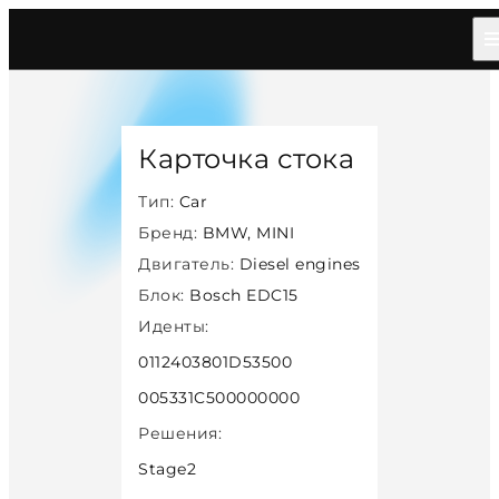
Главная
/
Каталог
/
Car
/
Bmw Mini
/
Diesel
/
Bosch Edc15
/
40792
Карточка стока
Тип:
Car
Бренд:
BMW, MINI
Двигатель:
Diesel engines
Блок:
Bosch EDC15
Иденты:
0112403801D53500
005331C500000000
Решения:
Stage2