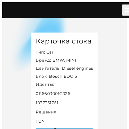
Главная
/
Каталог
/
Car
/
Bmw Mini
/
Diesel
/
Bosch Edc15
/
40800
Карточка стока
Тип:
Car
Бренд:
BMW, MINI
Двигатель:
Diesel engines
Блок:
Bosch EDC15
Иденты:
0116603001C026
1037351761
Решения:
TUN