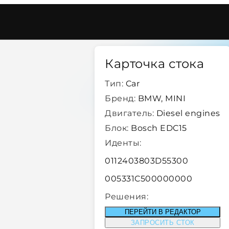
dc15
/
50732
Карточка стока
Тип:
Car
Бренд:
BMW, MINI
Двигатель:
Diesel engines
Блок:
Bosch EDC15
Иденты:
0112403803D55300
005331C500000000
Решения:
ПЕРЕЙТИ В РЕДАКТОР
ЗАПРОСИТЬ СТОК