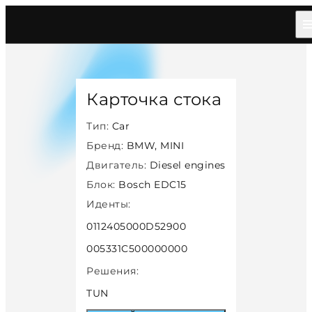
Главная
/
Каталог
/
Car
/
Bmw Mini
/
Diesel
/
Bosch Edc15
/
50741
Карточка стока
Тип:
Car
Бренд:
BMW, MINI
Двигатель:
Diesel engines
Блок:
Bosch EDC15
Иденты:
0112405000D52900
005331C500000000
Решения:
TUN