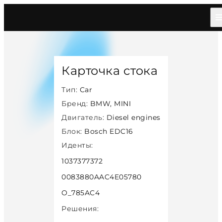
Главная
/
Каталог
/
Car
/
Bmw Mini
/
Diesel
/
Bosch Edc16
/
30761
Карточка стока
Тип:
Car
Бренд:
BMW, MINI
Двигатель:
Diesel engines
Блок:
Bosch EDC16
Иденты:
1037377372
0083880AAC4E05780
O_785AC4
Решения: