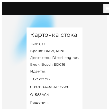
Главная
/
Каталог
/
Car
/
Bmw Mini
/
Diesel
/
Bosch Edc16
/
31302
Карточка стока
Тип:
Car
Бренд:
BMW, MINI
Двигатель:
Diesel engines
Блок:
Bosch EDC16
Иденты:
1037377372
0083880AAC4E05580
O_585AC4
Решения: