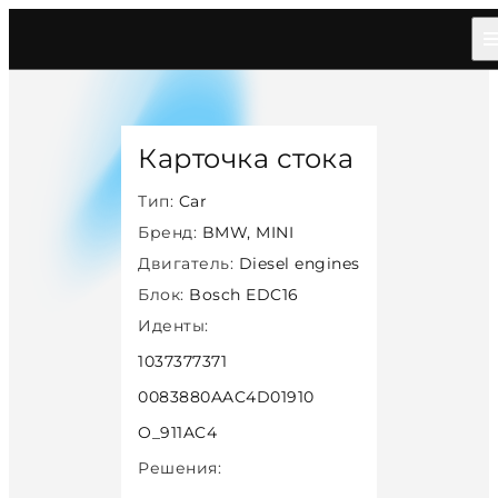
Главная
/
Каталог
/
Car
/
Bmw Mini
/
Diesel
/
Bosch Edc16
/
31726
Карточка стока
Тип:
Car
Бренд:
BMW, MINI
Двигатель:
Diesel engines
Блок:
Bosch EDC16
Иденты:
1037377371
0083880AAC4D01910
O_911AC4
Решения: