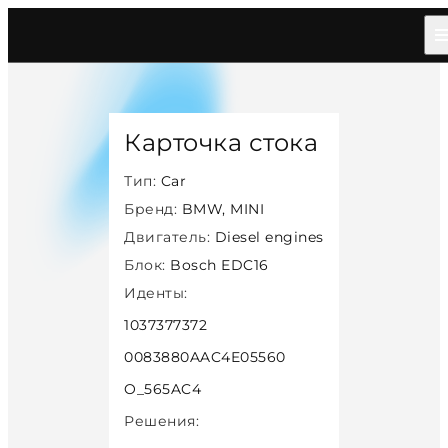
Главная
/
Каталог
/
Car
/
Bmw Mini
/
Diesel
/
Bosch Edc16
/
33304
Карточка стока
Тип:
Car
Бренд:
BMW, MINI
Двигатель:
Diesel engines
Блок:
Bosch EDC16
Иденты:
1037377372
0083880AAC4E05560
O_565AC4
Решения: