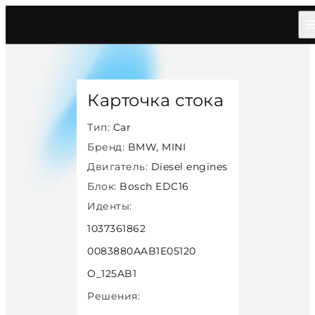
Главная
/
Каталог
/
Car
/
Bmw Mini
/
Diesel
/
Bosch Edc16
/
33310
Карточка стока
Тип:
Car
Бренд:
BMW, MINI
Двигатель:
Diesel engines
Блок:
Bosch EDC16
Иденты:
1037361862
0083880AAB1E05120
O_125AB1
Решения: