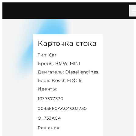
Главная
/
Каталог
/
Car
/
Bmw Mini
/
Diesel
/
Bosch Edc16
/
35258
Карточка стока
Тип:
Car
Бренд:
BMW, MINI
Двигатель:
Diesel engines
Блок:
Bosch EDC16
Иденты:
1037377370
0083880AAC4C03730
O_733AC4
Решения: