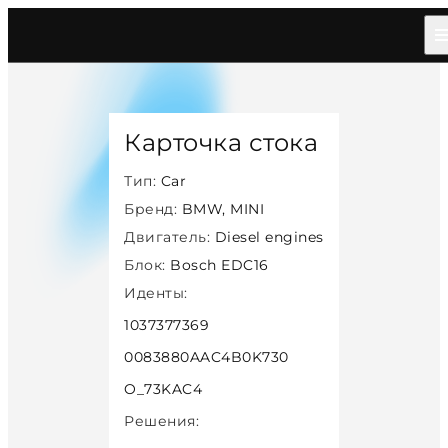
Главная
/
Каталог
/
Car
/
Bmw Mini
/
Diesel
/
Bosch Edc16
/
35302
Карточка стока
Тип:
Car
Бренд:
BMW, MINI
Двигатель:
Diesel engines
Блок:
Bosch EDC16
Иденты:
1037377369
0083880AAC4B0K730
O_73KAC4
Решения: