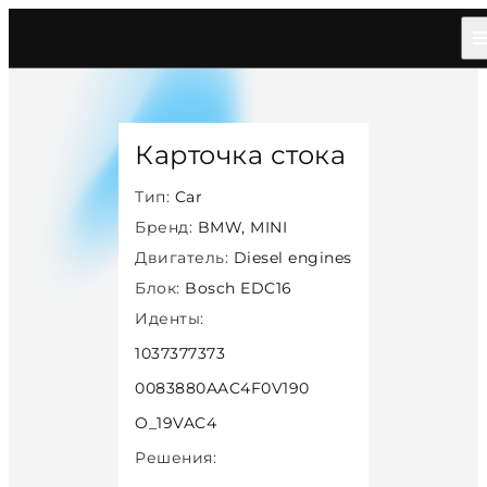
Главная
/
Каталог
/
Car
/
Bmw Mini
/
Diesel
/
Bosch Edc16
/
40751
Карточка стока
Тип:
Car
Бренд:
BMW, MINI
Двигатель:
Diesel engines
Блок:
Bosch EDC16
Иденты:
1037377373
0083880AAC4F0V190
O_19VAC4
Решения: