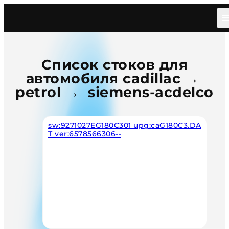
Главная
/
Каталог
/
Car
/
Cadillac
/
Petrol
/
Siemens Acdelco
Список стоков для
автомобиля cadillac →
petrol → siemens-acdelco
sw:9271027EG180C301 upg:caG180C3.DA
T ver:6578566306--