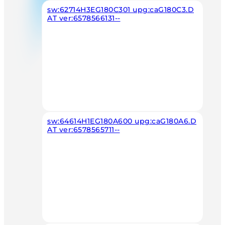
sw:62714H3EG180C301 upg:caG180C3.D
AT ver:6578566131--
sw:64614H1EG180A600 upg:caG180A6.D
AT ver:6578565711--