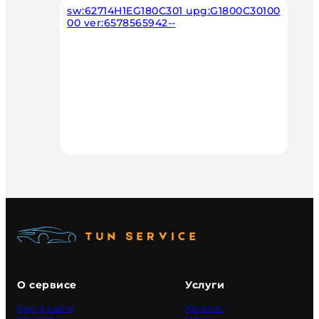
sw:62714H1EG180C301 upg:G1800C30100
00 ver:6578565942--
О сервисе
Услуги
Карта сайта
Каталог
Контакты
Цены