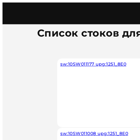
Главная
/
Каталог
/
Car
/
Chevrolet Opel Daewoo 
Список стоков для
sw:10SW011177 upg:1251_8E0
sw:10SW011008 upg:1251_8E0