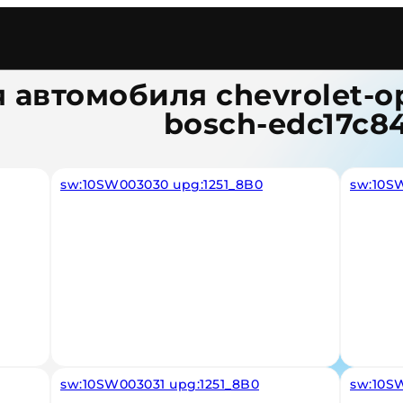
Ravon
/
Diesel
/
Bosch Edc17c84
 автомобиля chevrolet-o
bosch-edc17c8
sw:10SW003030 upg:1251_8B0
sw:10S
sw:10SW003031 upg:1251_8B0
sw:10SW