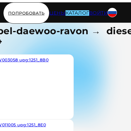
ЦЕНЫ
КАТАЛОГ
ВОЙТИ
ПОПРОБОВАТЬ
pel-daewoo-ravon → dies
4
W003058 upg:1251_8B0
011005 upg:1251_8E0