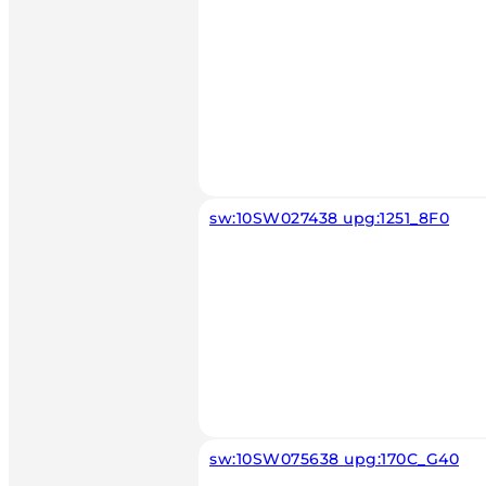
sw:10SW027438 upg:1251_8F0
sw:10SW075638 upg:170C_G40