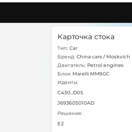
ol
/
Marelli Mm9gc
/
22524
Карточка стока
Тип:
Car
Бренд:
China cars / Moskvich
Двигатель:
Petrol engines
Блок:
Marelli MM9GC
Иденты:
C430_D05
J693605010AD
Решения:
E2