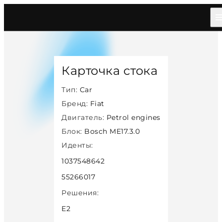
Главная
/
Каталог
/
Car
/
Fiat
/
Petrol
/
Bosch Me1730
/
14337
Карточка стока
Тип:
Car
Бренд:
Fiat
Двигатель:
Petrol engines
Блок:
Bosch ME17.3.0
Иденты:
1037548642
55266017
Решения:
E2