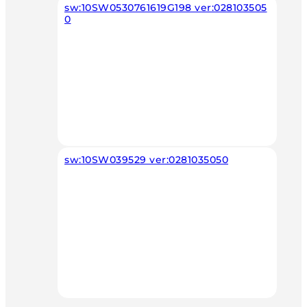
sw:10SW0530761619G198 ver:028103505
0
sw:10SW039529 ver:0281035050