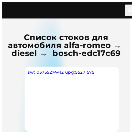
Главная
/
Каталог
/
Car
/
Alfa Romeo
/
Diesel
/
Bosch Edc17c69
Список стоков для
автомобиля alfa-romeo →
diesel → bosch-edc17c69
sw:103755274412 upg:55271575