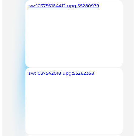
sw:103756164412 upg:55280979
sw:1037542018 upg:55262358