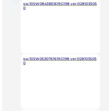
sw:10SW0843851619G198 ver:028103505
0
sw:10SW0530761619G198 ver:028103505
0